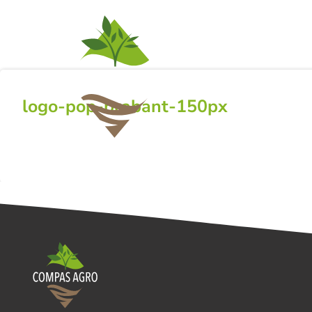
ACTIVITEITEN
NI
logo-pop-brabant-150px