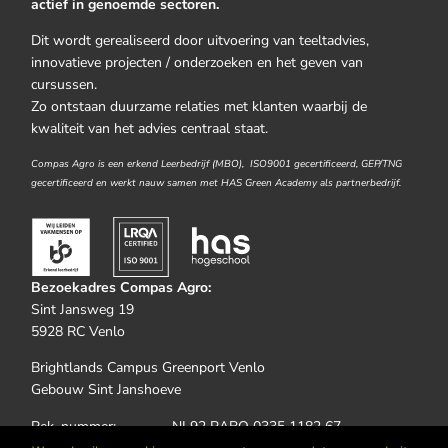
actief in genoemde sectoren.
Dit wordt gerealiseerd door uitvoering van teeltadvies,
innovatieve projecten / onderzoeken en het geven van
cursussen.
Zo ontstaan duurzame relaties met klanten waarbij de
kwaliteit van het advies centraal staat.
Compas Agro is een erkend Leerbedrijf (MBO), ISO9001 gecertificeerd, GEP/TNG
gecertificeerd en werkt nauw samen met HAS Green Academy als partnerbedrijf.
Bezoekadres Compas Agro:
Sint Jansweg 19
5928 RC Venlo
Brightlands Campus Greenport Venlo
Gebouw Sint Janshoeve
Rek. nummer: NL92 RABO 0335 1182 67