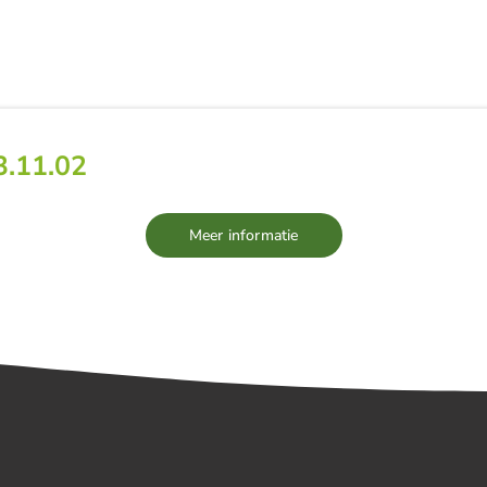
EUWS
TEAM
VACATURES
PARTNERS
.11.02
Meer informatie