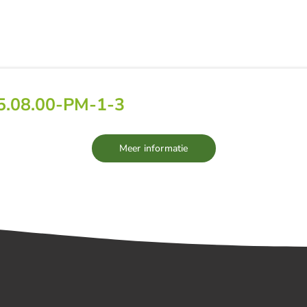
EUWS
TEAM
VACATURES
PARTNERS
5.08.00-PM-1-3
Meer informatie