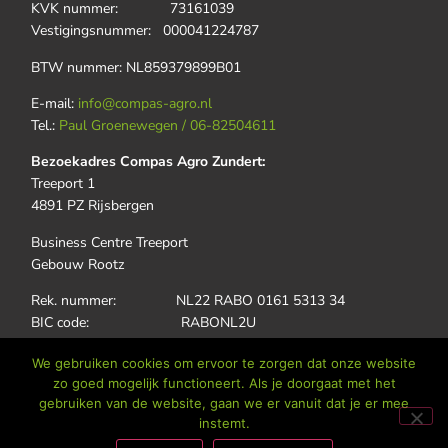
KVK nummer: 73161039
Vestigingsnummer: 000041224787
BTW nummer: NL859379899B01
E-mail:
info@compas-agro.nl
Tel.:
Paul Groenewegen / 06-82504611
Bezoekadres Compas Agro Zundert:
Treeport 1
4891 PZ Rijsbergen
Business Centre Treeport
Gebouw Rootz
Rek. nummer: NL22 RABO 0161 5313 34
BIC code: RABONL2U
KVK nummer: 98209191
We gebruiken cookies om ervoor te zorgen dat onze website
Vestigingsnummer: 000063389304
zo goed mogelijk functioneert. Als je doorgaat met het
BTW nummer: NL868400038B01
gebruiken van de website, gaan we er vanuit dat je er mee
instemt.
E-mail:
info@compas-agro.nl