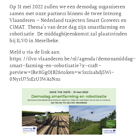
Op 31 mei 2022 zullen we een demodag organiseren
samen met onze partners binnen de twee Interreg
Vlaanderen – Nederland trajecten Smart Growers en
CIMAT. Thema’s van deze dag zijn smartfarming en
robotisatie. De middagbijeenkomst zal plaatsvinden
bij ILVO in Merelbeke.
Meld u via de link aan:
https://ilvo.vlaanderen.be/nl/agenda/demonamiddag-
smart-farming-en-robotisatie?x-craft-
preview=IRe8GgOJB2&token=w5xr1sahdjSWi-
0NyrU75sErU3WAsNns