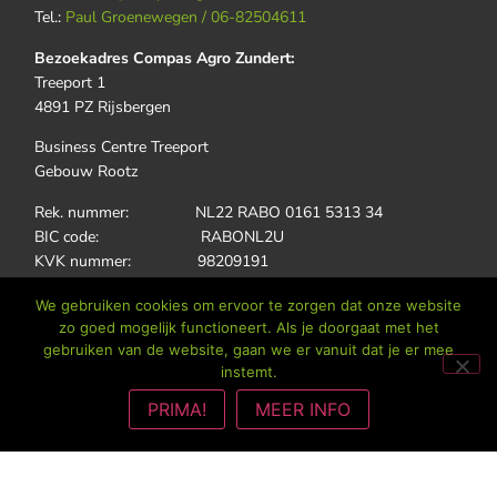
Tel.:
Paul Groenewegen / 06-82504611
Bezoekadres Compas Agro Zundert:
Treeport 1
4891 PZ Rijsbergen
Business Centre Treeport
Gebouw Rootz
Rek. nummer: NL22 RABO 0161 5313 34
BIC code: RABONL2U
KVK nummer: 98209191
Vestigingsnummer: 000063389304
We gebruiken cookies om ervoor te zorgen dat onze website
BTW nummer: NL868400038B01
zo goed mogelijk functioneert. Als je doorgaat met het
gebruiken van de website, gaan we er vanuit dat je er mee
E-mail:
info@compas-agro.nl
instemt.
Tel.:
Daan Jonkers / 06-82084598
PRIMA!
MEER INFO
Het laatste nieuws!