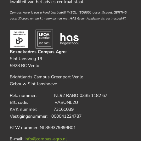
kwaliteit van het advies centraal staat.
Compas Agro is een erkend Leerbedrijf (MBO), ISO9001 gecertificeerd, GEP/TNG
gecertificeerd en werkt nauw samen met HAS Green Academy als partnerbedrijf.
Bezoekadres Compas Agro:
Sint Jansweg 19
5928 RC Venlo
Brightlands Campus Greenport Venlo
Gebouw Sint Janshoeve
Rek. nummer: NL92 RABO 0335 1182 67
BIC code: RABONL2U
KVK nummer: 73161039
Vestigingsnummer: 000041224787
BTW nummer: NL859379899B01
E-mail:
info@compas-agro.nl