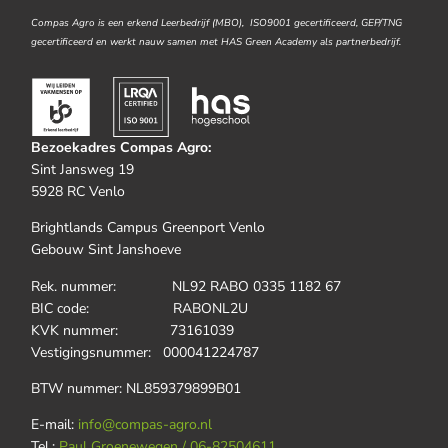
Compas Agro is een erkend Leerbedrijf (MBO), ISO9001 gecertificeerd, GEP/TNG
gecertificeerd en werkt nauw samen met HAS Green Academy als partnerbedrijf.
Bezoekadres Compas Agro:
Sint Jansweg 19
5928 RC Venlo
Brightlands Campus Greenport Venlo
Gebouw Sint Janshoeve
Rek. nummer: NL92 RABO 0335 1182 67
BIC code: RABONL2U
KVK nummer: 73161039
Vestigingsnummer: 000041224787
BTW nummer: NL859379899B01
E-mail:
info@compas-agro.nl
Tel.:
Paul Groenewegen / 06-82504611