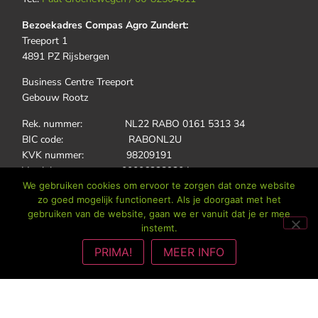
Bezoekadres Compas Agro Zundert:
Treeport 1
4891 PZ Rijsbergen
Business Centre Treeport
Gebouw Rootz
Rek. nummer: NL22 RABO 0161 5313 34
BIC code: RABONL2U
KVK nummer: 98209191
Vestigingsnummer: 000063389304
We gebruiken cookies om ervoor te zorgen dat onze website
BTW nummer: NL868400038B01
zo goed mogelijk functioneert. Als je doorgaat met het
gebruiken van de website, gaan we er vanuit dat je er mee
E-mail:
info@compas-agro.nl
instemt.
Tel.:
Daan Jonkers / 06-82084598
PRIMA!
MEER INFO
Het laatste nieuws!
Schrijf je in voor onze nieuwsbrief en blijf op de hoogte van